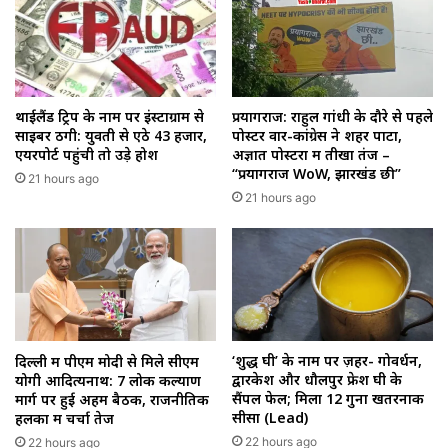
थाईलैंड ट्रिप के नाम पर इंस्टाग्राम से
प्रयागराज: राहुल गांधी के दौरे से पहले
साइबर ठगी: युवती से ऐंठे ₹43 हजार,
पोस्टर वार-कांग्रेस ने शहर पाटा,
एयरपोर्ट पहुंची तो उड़े होश
अज्ञात पोस्टरों में तीखा तंज –
“प्रयागराज WoW, झारखंड छी”
21 hours ago
21 hours ago
‘शुद्ध घी’ के नाम पर ज़हर- गोवर्धन,
दिल्ली में पीएम मोदी से मिले सीएम
द्वारकेश और धौलपुर फ्रेश घी के
योगी आदित्यनाथ: 7 लोक कल्याण
सैंपल फेल; मिला 12 गुना खतरनाक
मार्ग पर हुई अहम बैठक, राजनीतिक
सीसा (Lead)
हलकों में चर्चा तेज
22 hours ago
22 hours ago