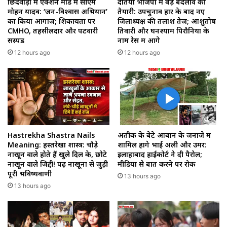
छिंदवाड़ा में एक्शन मोड में सीएम
दतिया भाजपा में बड़े बदलाव की
मोहन यादव: ‘जन-विश्वास अभियान’
तैयारी: उपचुनाव हार के बाद नए
का किया आगाज; शिकायतों पर
जिलाध्यक्ष की तलाश तेज; आशुतोष
CMHO, तहसीलदार और पटवारी
तिवारी और घनश्याम पिरौनिया के
सस्पेंड
नाम रेस में आगे
12 hours ago
12 hours ago
Hastrekha Shastra Nails
अतीक के बेटे आबान के जनाजे में
Meaning: हस्तरेखा शास्त्र: चौड़े
शामिल होंगे भाई अली और उमर:
नाखून वाले होते हैं खुले दिल के, छोटे
इलाहाबाद हाईकोर्ट ने दी पैरोल;
नाखून वाले जिद्दी! पढ़ें नाखूनों से जुड़ी
मीडिया से बात करने पर रोक
पूरी भविष्यवाणी
13 hours ago
13 hours ago