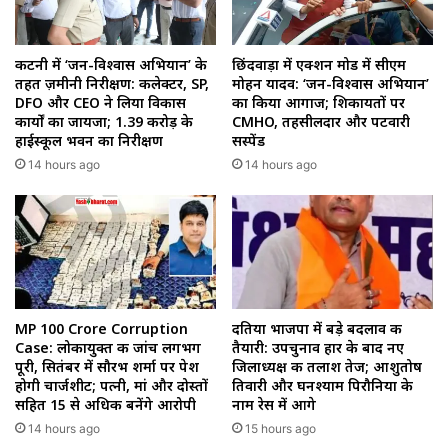
कटनी में ‘जन-विश्वास अभियान’ के
छिंदवाड़ा में एक्शन मोड में सीएम
तहत ज़मीनी निरीक्षण: कलेक्टर, SP,
मोहन यादव: ‘जन-विश्वास अभियान’
DFO और CEO ने लिया विकास
का किया आगाज; शिकायतों पर
कार्यों का जायजा; ₹1.39 करोड़ के
CMHO, तहसीलदार और पटवारी
हाईस्कूल भवन का निरीक्षण
सस्पेंड
14 hours ago
14 hours ago
MP 100 Crore Corruption
दतिया भाजपा में बड़े बदलाव की
Case: लोकायुक्त की जांच लगभग
तैयारी: उपचुनाव हार के बाद नए
पूरी, सितंबर में सौरभ शर्मा पर पेश
जिलाध्यक्ष की तलाश तेज; आशुतोष
होगी चार्जशीट; पत्नी, मां और दोस्तों
तिवारी और घनश्याम पिरौनिया के
सहित 15 से अधिक बनेंगे आरोपी
नाम रेस में आगे
14 hours ago
15 hours ago