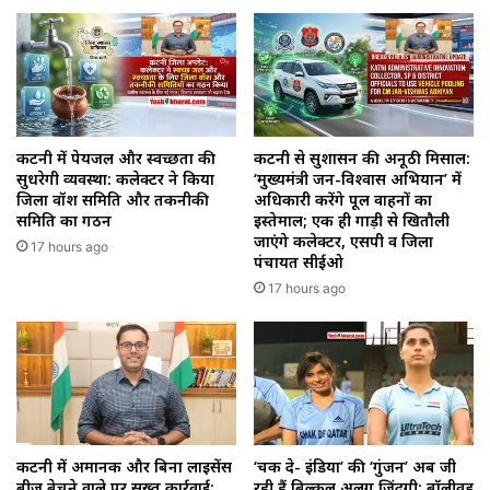
कटनी में पेयजल और स्वच्छता की
कटनी से सुशासन की अनूठी मिसाल:
सुधरेगी व्यवस्था: कलेक्टर ने किया
‘मुख्यमंत्री जन-विश्वास अभियान’ में
जिला वॉश समिति और तकनीकी
अधिकारी करेंगे पूल वाहनों का
समिति का गठन
इस्तेमाल; एक ही गाड़ी से खितौली
जाएंगे कलेक्टर, एसपी व जिला
17 hours ago
पंचायत सीईओ
17 hours ago
कटनी में अमानक और बिना लाइसेंस
‘चक दे- इंडिया’ की ‘गुंजन’ अब जी
बीज बेचने वाले पर सख्त कार्रवाई:
रही हैं बिल्कुल अलग जिंदगी: बॉलीवुड