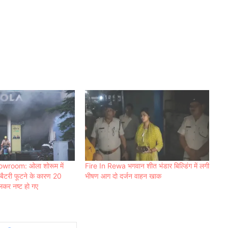
wroom: ओला शोरूम में
Fire In Rewa भगवान शीत भंडार बिल्डिंग में लगी
ें बैटरी फूटने के कारण 20
भीषण आग दो दर्जन वाहन खाक
लकर नष्ट हो गए