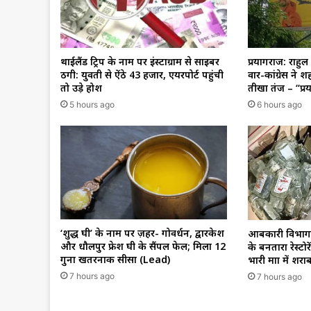
थाईलैंड ट्रिप के नाम पर इंस्टाग्राम से साइबर
प्रयागराज: राहुल 
ठगी: युवती से ऐंठे ₹43 हजार, एयरपोर्ट पहुंची
वार-कांग्रेस ने शह
तो उड़े होश
तीखा तंज – “प्
5 hours ago
6 hours ago
‘शुद्ध घी’ के नाम पर ज़हर- गोवर्धन, द्वारकेश
आबकारी विभाग 
और धौलपुर फ्रेश घी के सैंपल फेल; मिला 12
के बनतारा रेस्टोर
गुना खतरनाक सीसा (Lead)
भारी मात्रा में शरा
7 hours ago
7 hours ago