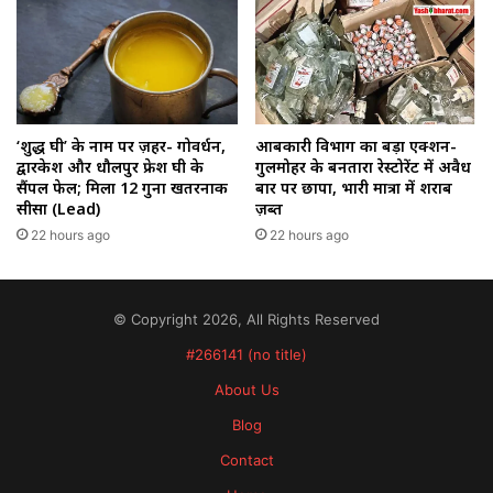
‘शुद्ध घी’ के नाम पर ज़हर- गोवर्धन,
आबकारी विभाग का बड़ा एक्शन-
द्वारकेश और धौलपुर फ्रेश घी के
गुलमोहर के बनतारा रेस्टोरेंट में अवैध
सैंपल फेल; मिला 12 गुना खतरनाक
बार पर छापा, भारी मात्रा में शराब
सीसा (Lead)
ज़ब्त
22 hours ago
22 hours ago
© Copyright 2026, All Rights Reserved
#266141 (no title)
About Us
Blog
Contact