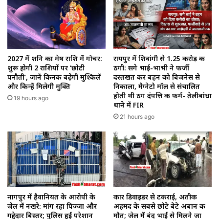
2027 में शनि का मेष राशि में गोचर:
रायपुर में शिवांगी से 1.25 करोड़ की
शुरू होगी 2 राशियों पर ‘छोटी
ठगी: सगे भाई-भाभी ने फर्जी
पनौती’, जानें किनकी बढ़ेगी मुश्किलें
दस्तखत कर बहन को बिजनेस से
और किन्हें मिलेगी मुक्ति
निकाला, मैग्नेटो मॉल से संचालित
होती थी ठग दंपत्ति की फर्म- तेलीबांधा
19 hours ago
थाने में FIR
21 hours ago
नागपुर में हैवानियत के आरोपी के
कार डिवाइडर से टकराई, अतीक
जेल में नखरे: मांग रहा पिज्जा और
अहमद के सबसे छोटे बेटे अबान की
गद्देदार बिस्तर; पुलिस हुई परेशान
मौत; जेल में बंद भाई से मिलने जा