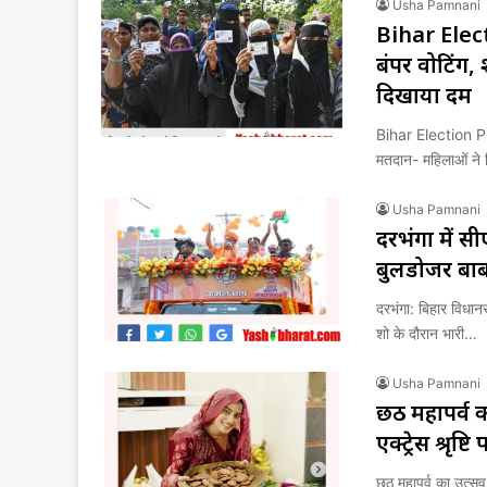
Usha Pamnani
Bihar Elec
बंपर वोटिंग
दिखाया दम
Bihar Election Ph
मतदान- महिलाओं ने
Usha Pamnani
दरभंगा में सी
बुलडोजर बाबा
दरभंगा: बिहार विधान
शो के दौरान भारी…
Usha Pamnani
छठ महापर्व का
एक्ट्रेस श्रृष
छठ महापर्व का उत्सव: