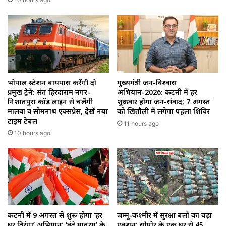
भोपाल स्टेशन बायपास करेंगी दो
मुख्यमंत्री जन-विश्वास
प्रमुख ट्रेनें: संत हिरदाराम नगर-
अभियान-2026: कटनी में हर
निशातपुरा कॉर्ड लाइन से चलेंगी
शुक्रवार होगा जन-संवाद; 7 अगस्त
मालवा व सोमनाथ एक्सप्रेस, देखें नया
को खितौली में लगेगा पहला शिविर
टाइम टेबल
11 hours ago
10 hours ago
कटनी में 9 अगस्त से शुरू होगा ‘हर
जम्मू-कश्मीर में सुरक्षा बलों का बड़ा
घर तिरंगा’ अभियान: ‘वंदे मातरम’ के
एक्शन: सोपोर के एक घर से 45