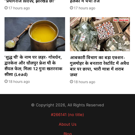
“प्रयागराज WoW, झारखंड छी”
हलकों में चर्चा तेज
17 hours ago
17 hours ago
‘शुद्ध घी’ के नाम पर ज़हर- गोवर्धन,
आबकारी विभाग का बड़ा एक्शन-
द्वारकेश और धौलपुर फ्रेश घी के
गुलमोहर के बनतारा रेस्टोरेंट में अवैध
सैंपल फेल; मिला 12 गुना खतरनाक
बार पर छापा, भारी मात्रा में शराब
सीसा (Lead)
ज़ब्त
18 hours ago
18 hours ago
© Copyright 2026, All Rights Reserved
#266141 (no title)
About Us
Blog