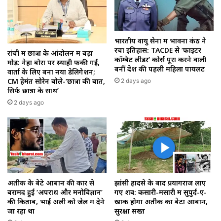
भारतीय वायु सेना में भावना कंठ ने
रचा इतिहास: TACDE से ‘फाइटर
रांची में छात्रों के आंदोलन में बड़ा
कॉम्बैट लीडर’ कोर्स पूरा करने वाली
मोड़: नेहा बोरा पर स्याही फेंकी गई,
बनीं देश की पहली महिला पायलट
वार्ता के लिए बना नया डेलिगेशन;
CM हेमंत सोरेन बोले-‘छात्रों की बात,
2 days ago
सिर्फ छात्रों के साथ’
2 days ago
अतीक के बेटे आबान की कार से
झांसी हादसे के बाद प्रयागराज लाए
बरामद हुईं ‘अपराध और मनोविज्ञान’
गए शव: कसारी-मसारी में सुपुर्द-ए-
की किताबें, भाई अली को जेल में देने
खाक होगा अतीक का बेटा आबान,
जा रहा था
सुरक्षा सख्त