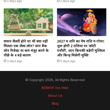
2 days ago
2 days ago
समान सैलरी होने पर भी क्यों नहीं
2027 में शनि का मेष राशि में गोचर:
मिलता एक जैसा लोन? जानें बैंक
शुरू होगी 2 राशियों पर ‘छोटी
लोन रिजेक्ट या कम मंजूर करने के
पनौती’, जानें किनकी बढ़ेगी मुश्किलें
पीछे के 4 बड़े कारण
और किन्हें मिलेगी मुक्ति
3 days ago
3 days ago
© Copyright 2026, All Rights Reserved
#266141 (no title)
About Us
Blog