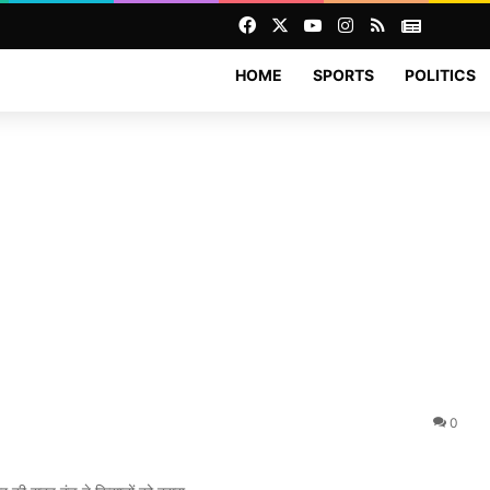
Facebook
X
YouTube
Instagram
RSS
News
HOME
SPORTS
POLITICS
0