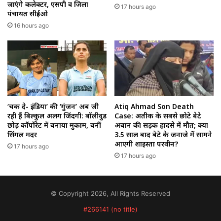
जाएंगे कलेक्टर, एसपी व जिला
17 hours ago
पंचायत सीईओ
16 hours ago
‘चक दे- इंडिया’ की ‘गुंजन’ अब जी
Atiq Ahmad Son Death
रही हैं बिल्कुल अलग जिंदगी: बॉलीवुड
Case: अतीक के सबसे छोटे बेटे
छोड़ कॉर्पोरेट में बनाया मुकाम, बनीं
अबान की सड़क हादसे में मौत; क्या
सिंगल मदर
3.5 साल बाद बेटे के जनाजे में सामने
आएगी शाइस्ता परवीन?
17 hours ago
17 hours ago
© Copyright 2026, All Rights Reserved
#266141 (no title)