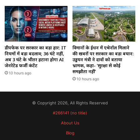
डीपफेक पर सरकार का बड़ा प्रहार: IT
विमानों के ईंधन में एथेनॉल मिलाने
नियमों में बड़ा बदलाव; 36 घंटे नहीं,
की खबरों पर सरकार का बड़ा बयान:
अब 3 घंटे के भीतर हटाना होगा AI
उड्डयन मंत्री ने दावों को बताया
जेनरेटेड फर्जी कंटेंट
भ्रामक, कहा- ‘सुरक्षा से कोई
समझौता नहीं’
10 hours ago
10 hours ago
© Copyright 2026, All Rights Reserved
#266141 (no title)
About Us
Blog