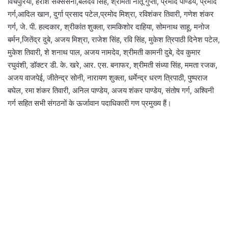
विचपुरिया, हरीश सक्ससेना,बलदेव सिंह, श्रीमती नीतू गुप्ता, प्रमोद पाण्डेय, प्रमोद
गर्ग,आदिल खान, दुर्गा प्रसाद पटेल,प्रमोद मिश्रा, रविशंकर तिवारी, गणेश शंकर
गर्ग, जे. पी. हल्दकार, श्रीकांत शुक्ला, रामकिशोर दाहिया, सोमनाथ साहू, मनोज
बर्मन,जितेंद्र दुबे, अजय मिश्रा, राजेश सिंह, रवि सिंह, मुकेश त्रिपाठी दिनेश पटेल,
मुकेश तिवारी, शे शनाथ पाल, अजय नामदेव, श्रीमती कामनी दुबे, देव कुमार
रघुवंशी, डॉक्टर डी. के. खरे, आर. एस. बनाफर, श्रीमती संध्या सिंह, ममता रजक,
अजय वाजपेई, जीतेन्द्र सोनी, नारायण शुक्ला, धर्मेन्द्र धरण त्रिपाठी, पुष्पराज
बघेल, रमा शंकर तिवारी, अनिल पाण्डेय, अजय शंकर पाण्डेय, संतोष गर्ग, अश्विनी
गर्ग सहित सभी संगठनों के ऊर्जावान पदाधिकारी गण प्रमुख्य हैं।