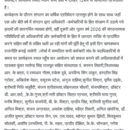
कलेक्टर कार्यालय स्थित नवीन सभा कक्ष में दोपहर 12बजे से आयोजित प्रस्तावित
है।
कार्यक्रम के दौरान संगठन का वार्षिक प्रतिवेदन प्रस्तुत होने के साथ साथ जहाँ
एक ओर बीते वर्ष में संगठन द्वारा अधिकारी -कर्मचारियों के हित संरक्षण में उठाये गये
क़दमों की सारगर्भित व्याख्या होगी, वहीं दूसरी ओर नूतन वर्ष 2026 की संगठनात्मक
गतिविधियों को अधिकारीयों और कर्मचारियों के हित में धारदार तरीके से प्रदर्शित
करने सहित वर्षों से लंबित चली आ रही मांगों की पूर्ति हेतु भी इसी दिन चाणक्यमय
राजनीति बनाई जावेगी ।मोर्चा में सम्मलित सभी कर्मचारी संघ के पदाधिकारियों से
समय पर कार्यक्रम स्थल पहुँच कर आयोजन को सफल बनाने की अपीलकर्ताओं में
प्रवक्ता कुंवर मार्तण्ड सिंह राजपूत सहित संस्थापक पं. सरमन तिवारी,जिलाध्यक्ष
आर. के बत्रा, पं.रामाधार गौतम,राकेश दुबे, अरविन्द सिंग ठाकुर, हरप्रीत सिंह
ग्रोवर, अखिलेश मेहरा, दादूराम पटेल, अनुज दाहिया,सुनील मिश्रा, पूर्णेस उइके,
श्रीमती निधि चतुर्वेदी, संजय श्रीवास्तव,सोहनलाल चौधरी, संजयमिश्रा, डॉक्टर
डी. आर.वर्मा, ,के.के.गुप्ता,श्री मती डॉक्टर चित्रा प्रभात, श्रीमति माया गुप्ता,
मनीष मिश्रा, सुनील वाजपेयी, बी. के. मिश्रा, प्रदीप सिंह, श्रीमती सुनीता वर्मा,
अनिल मिश्रा, संजय अग्रवाल, अवधेश दाहिया, महेंद्र तिवारी, अनिल खंपरिया, डाँ.
अजीत कुमार,डॉक्टर पारस जैन, एम. एस.यादव, महेन्द्र कुमार द्विवेदी, शिवकुमार
सोलंकी, आशीष उरमलिया, पी. के. महार, प्रदीप दीक्षित, के.के. सोनकर, गणेश