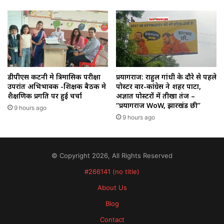
डीपीएस कटनी मे त्रिमासिक परीक्षा
प्रयागराज: राहुल गांधी के दौरे से पहले
उपरांत अभिभावक -शिक्षक बैठक मे
पोस्टर वार-कांग्रेस ने शहर पाटा,
शैक्षणिक प्रगति पर हुई चर्चा
अज्ञात पोस्टरों में तीखा तंज –
“प्रयागराज WoW, झारखंड छी”
9 hours ago
9 hours ago
© Copyright 2026, All Rights Reserved
#266141 (no title)
About Us
Blog
Contact