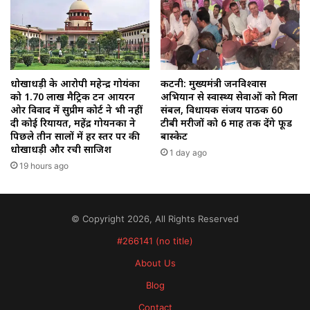
धोखाधड़ी के आरोपी महेन्द्र गोयंका
कटनी: मुख्यमंत्री जनविश्वास
को 1.70 लाख मैट्रिक टन आयरन
अभियान से स्वास्थ्य सेवाओं को मिला
ओर विवाद में सुप्रीम कोर्ट ने भी नहीं
संबल, विधायक संजय पाठक 60
दी कोई रियायत, महेंद्र गोयनका ने
टीबी मरीजों को 6 माह तक देंगे फूड
पिछले तीन सालों में हर स्तर पर की
बास्केट
धोखाधड़ी और रची साजिश
1 day ago
19 hours ago
© Copyright 2026, All Rights Reserved
#266141 (no title)
About Us
Blog
Contact