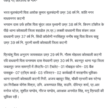
पकड़े गए आरोपियों के नाम-
भरत मूलचंदानी पिता अशोक कुमार मूलचंदानी उम्र 36 वर्ष नि. शांति नगर
माधवनगर कटनी
भगवान दास उर्फ हरीश पिता सुंदर लाल पृथ्यानी उम्र 38 वर्ष नि. किरण टॉकीज के
पीछे थाना कोतवाली जिला शहडोल (म.प्र.) लक्की वाधवानी पिता शंकर लाल
वाधवानी उम्र 37 वर्ष नि. सिंधी कॉलोनी नरसिंहपुर मनीष साहू पिता विजय साहू
उम्र 39 वर्ष नि. पुरानी बस्ती कोतवाली जिला कटनी
प्रियांशु पिता अनुराग जायसवाल उम्र 29 वर्ष नि. गौतम मोहल्ला कोतवाली कटनी
रवि वाधवानी पिता घनश्याम दास मेघवानी उम्र 30 वर्ष नि. बदनपुर थाना गढ़ा जिला
जबलपुर जप्त सामग्री में लैपटॉप-01 टैबलेट- 01 मोबाइल फोन- 05 बैंक
पासबुक- 07 एटीएम कार्ड- 03 रजिस्टर- 02 कार्यवाही में सराहनीय भूमिकाः
थाना प्रभारी कोतवाली कटनी निरी. अजय बहादुर सिंह, चौकी प्रभारी बस स्टेण्ड
उप निरीक्षक योगेश मिश्रा, उनि. अरूणपाल सिंह, सउनि. दीपेन्द्र शर्मा, प्र.आर
मनोज पटेल, सुशील पाण्डेय, नीरज पाण्डेय, आरक्षक अनमोल सिंह, मनु त्रिपाठी की
भूमिका रही।