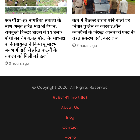
एक पौधा–हर नागरिक’ संकल्प के
कार में बैठकर शराब पीने वालों पर
साथ अमृत हरित महाअभियान,
निवार पुलिस की कार्रवाई,तीन
अमकुही फिल्टर हाउस में 11 हजार
व्यक्तियों के विरुद्ध आबकारी एक्ट के
पौधों का रोपण,महापौर, निगमाध्यक्ष
तहत प्रकरण दर्ज, कार जब्त
व निगमायुक्त ने किया शुभारंभ,
7 hours ago
जनभागीदारी से हरित कटनी के
संकल्प को मिली नई ऊर्जा
6 hours ago
© Copyright 2026, All Rights Reserved
#266141 (no title)
About Us
Blog
Contact
Home