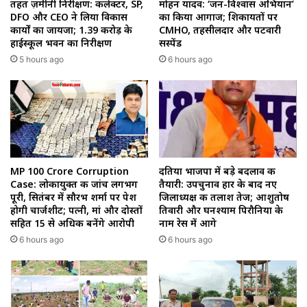
तहत ज़मीनी निरीक्षण: कलेक्टर, SP,
मोहन यादव: ‘जन-विश्वास अभियान’
DFO और CEO ने लिया विकास
का किया आगाज; शिकायतों पर
कार्यों का जायजा; ₹1.39 करोड़ के
CMHO, तहसीलदार और पटवारी
हाईस्कूल भवन का निरीक्षण
सस्पेंड
5 hours ago
6 hours ago
MP 100 Crore Corruption
दतिया भाजपा में बड़े बदलाव की
Case: लोकायुक्त की जांच लगभग
तैयारी: उपचुनाव हार के बाद नए
पूरी, सितंबर में सौरभ शर्मा पर पेश
जिलाध्यक्ष की तलाश तेज; आशुतोष
होगी चार्जशीट; पत्नी, मां और दोस्तों
तिवारी और घनश्याम पिरौनिया के
सहित 15 से अधिक बनेंगे आरोपी
नाम रेस में आगे
6 hours ago
6 hours ago