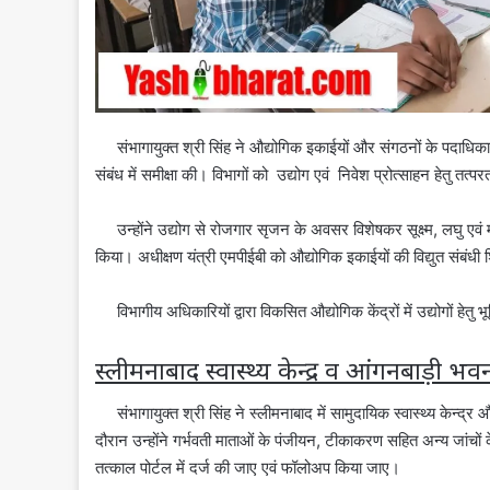
संभागायुक्‍त श्री सिंह ने औद्योगिक इकाईयों और संगठनों के पदाधिकारि
संबंध में समीक्षा की। विभागों को उद्योग एवं निवेश प्रोत्साहन हेतु तत्परत
उन्‍होंने उद्योग से रोजगार सृजन के अवसर विशेषकर सूक्ष्‍म, लघु एवं म
किया। अधीक्षण यंत्री एमपीईबी को औद्योगिक इकाईयों की विद्युत संबंध
विभागीय अधिकारियों द्वारा विकसित औद्योगिक केंद्रों में उद्योगों हे
स्‍लीमनाबाद
स्‍वास्‍थ्‍य केन्‍द्र व आंगनबाड़ी 
संभागायुक्‍त श्री सिंह ने स्‍लीमनाबाद में सामुदायिक स्‍वास्‍थ्‍य केन्‍द्र 
दौरान उन्‍होंने गर्भवती माताओं के पंजीयन, टीकाकरण सहित अन्‍य जां
तत्‍काल पोर्टल में दर्ज की जाए एवं फॉलोअप किया जाए।