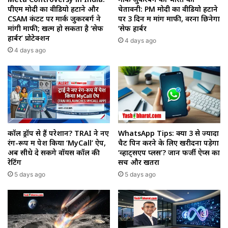
पीएम मोदी का वीडियो हटाने और
चेतावनी: PM मोदी का वीडियो हटाने
CSAM कंटेंट पर मार्क जुकरबर्ग ने
पर 3 दिन में मांगें माफी, वरना छिनेगा
मांगी माफी; खत्म हो सकता है ‘सेफ
‘सेफ हार्बर
हार्बर’ प्रोटेक्शन
4 days ago
4 days ago
कॉल ड्रॉप से हैं परेशान? TRAI ने नए
WhatsApp Tips: क्या 3 से ज्यादा
रंग-रूप में पेश किया ‘MyCall’ ऐप,
चैट पिन करने के लिए खरीदना पड़ेगा
अब सीधे दे सकेंगे वॉयस कॉल की
‘व्हाट्सएप प्लस’? जानें फर्जी ऐप्स का
रेटिंग
सच और खतरा
5 days ago
5 days ago