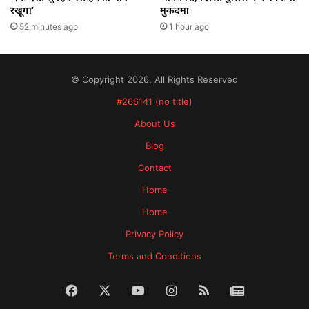
रखूंगा’
मुकदमा
52 minutes ago
1 hour ago
© Copyright 2026, All Rights Reserved
#266141 (no title)
About Us
Blog
Contact
Home
Home
Privacy Policy
Terms and Conditions
Facebook
X
YouTube
Instagram
RSS
News