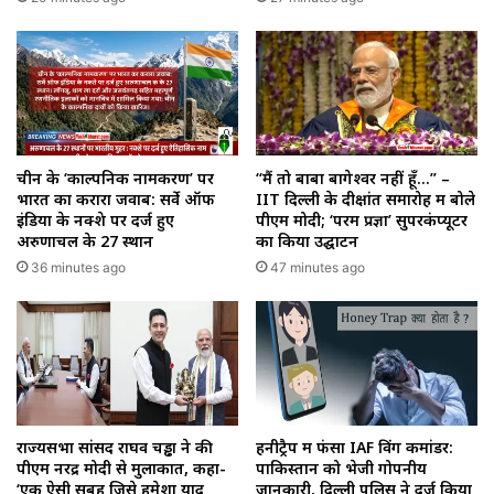
चीन के ‘काल्पनिक नामकरण’ पर
“मैं तो बाबा बागेश्वर नहीं हूँ…” –
भारत का करारा जवाब: सर्वे ऑफ
IIT दिल्ली के दीक्षांत समारोह में बोले
इंडिया के नक्शे पर दर्ज हुए
पीएम मोदी; ‘परम प्रज्ञा’ सुपरकंप्यूटर
अरुणाचल के 27 स्थान
का किया उद्घाटन
36 minutes ago
47 minutes ago
राज्यसभा सांसद राघव चड्ढा ने की
हनीट्रैप में फंसा IAF विंग कमांडर:
पीएम नरेंद्र मोदी से मुलाकात, कहा-
पाकिस्तान को भेजी गोपनीय
‘एक ऐसी सुबह जिसे हमेशा याद
जानकारी, दिल्ली पुलिस ने दर्ज किया