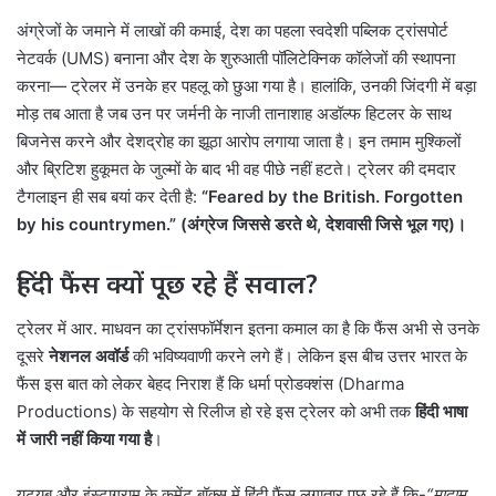
अंग्रेजों के जमाने में लाखों की कमाई, देश का पहला स्वदेशी पब्लिक ट्रांसपोर्ट
नेटवर्क (UMS) बनाना और देश के शुरुआती पॉलिटेक्निक कॉलेजों की स्थापना
करना— ट्रेलर में उनके हर पहलू को छुआ गया है। हालांकि, उनकी जिंदगी में बड़ा
मोड़ तब आता है जब उन पर जर्मनी के नाजी तानाशाह अडॉल्फ हिटलर के साथ
बिजनेस करने और देशद्रोह का झूठा आरोप लगाया जाता है। इन तमाम मुश्किलों
और ब्रिटिश हुकूमत के जुल्मों के बाद भी वह पीछे नहीं हटते। ट्रेलर की दमदार
टैगलाइन ही सब बयां कर देती है:
“Feared by the British. Forgotten
by his countrymen.” (अंग्रेज जिससे डरते थे, देशवासी जिसे भूल गए)।
हिंदी फैंस क्यों पूछ रहे हैं सवाल?
ट्रेलर में आर. माधवन का ट्रांसफॉर्मेशन इतना कमाल का है कि फैंस अभी से उनके
दूसरे
नेशनल अवॉर्ड
की भविष्यवाणी करने लगे हैं। लेकिन इस बीच उत्तर भारत के
फैंस इस बात को लेकर बेहद निराश हैं कि धर्मा प्रोडक्शंस (Dharma
Productions) के सहयोग से रिलीज हो रहे इस ट्रेलर को अभी तक
हिंदी भाषा
में जारी नहीं किया गया है
।
यूट्यूब और इंस्टाग्राम के कमेंट बॉक्स में हिंदी फैंस लगातार पूछ रहे हैं कि-
“मादाम