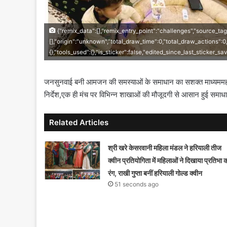
{"remix_data":[],"remix_entry_point":"challenges","source_tag
[],"origin":"unknown","total_draw_time":0,"total_draw_actions":
{},"tools_used":{},"is_sticker":false,"edited_since_last_sticker_s
जनसुनवाई बनी आमजन की समस्याओं के समाधान का सशक्त माध्यममहापौर 
निर्देश,एक ही मंच पर विभिन्न शाखाओं की मौजूदगी से आसान हुई समाधा
Related Articles
श्री खरे केसरवानी महिला मंडल ने हरियाली तीज
क्वीन प्रतियोगिता में महिलाओं ने दिखाया प्रतिभा 
रंग, राखी गुप्ता बनीं हरियाली गोल्ड क्वीन
51 seconds ago