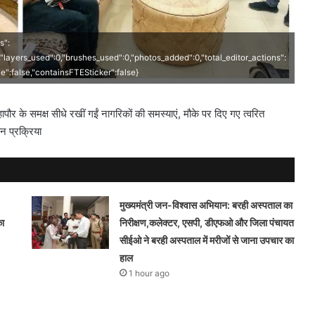
s":
0,"layers_used":0,"brushes_used":0,"photos_added":0,"total_editor_actions":
ave":false,"containsFTESticker":false}
के समक्ष सीधे रखीं गईं नागरिकों की समस्याएं, मौके पर दिए गए त्वरित
न प्रक्रिया
मुख्यमंत्री जन-विश्वास अभियान: बरही अस्पताल का
का
निरीक्षण,कलेक्टर, एसपी, डीएफओ और जिला पंचायत
सीईओ ने बरही अस्पताल में मरीजों से जाना उपचार का
हाल
1 hour ago