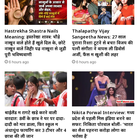
Hastrekha Shastra Nails
Thalapathy Vijay
Meaning: हस्तरेखा शास्त्र: चौड़े
Sangeetha News: 27 साल
नाखून वाले होते हैं खुले दिल के, छोटे
पुराना रिश्ता टूटने से बचा! विजय की
नाखून वाले जिद्दी! पढ़ें नाखूनों से जुड़ी
पत्नी संगीता ने वापस ली डिवोर्स
पूरी भविष्यवाणी
अर्जी, फैंस में खुशी की लहर
6 hours ago
6 hours ago
थाईलैंड में रोंगटे खड़े करने वाली
Nikita Porwal Interview: मध्य
वारदात: 8वीं के छात्र ने घर पर दादा-
प्रदेश से पहली मिस इंडिया बनने का
दादी को मार डाला, फिर स्कूल में
सफर: निकिता पोरवाल बोलीं- ‘भारत
अंधाधुंध फायरिंग कर 3 टीचर और 4
का सैश पहनना करोड़ों लोगों का
छात्रों की ली जान
भरोसा है’