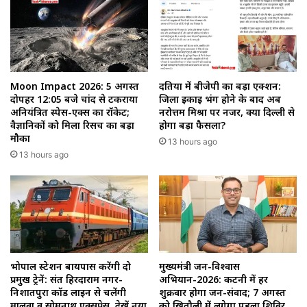
Moon Impact 2026: 5 अगस्त
दतिया में बीजेपी का बड़ा एक्शन:
दोपहर 12:05 बजे चांद से टकराया
जिला इकाई भंग होने के बाद अब
अनियंत्रित स्पेस-एक्स का रॉकेट;
नरोत्तम मिश्रा पर नजर, क्या दिल्ली से
वैज्ञानिकों को मिला रिसर्च का बड़ा
होगा बड़ा फैसला?
मौका
13 hours ago
13 hours ago
भोपाल स्टेशन बायपास करेंगी दो
मुख्यमंत्री जन-विश्वास
प्रमुख ट्रेनें: संत हिरदाराम नगर-
अभियान-2026: कटनी में हर
निशातपुरा कॉर्ड लाइन से चलेंगी
शुक्रवार होगा जन-संवाद; 7 अगस्त
मालवा व सोमनाथ एक्सप्रेस, देखें नया
को खितौली में लगेगा पहला शिविर