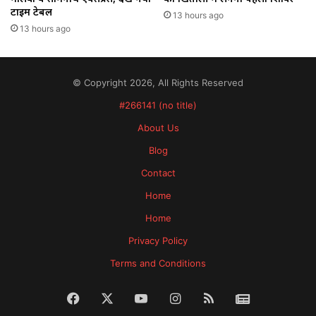
टाइम टेबल
13 hours ago
13 hours ago
© Copyright 2026, All Rights Reserved
#266141 (no title)
About Us
Blog
Contact
Home
Home
Privacy Policy
Terms and Conditions
Facebook
X
YouTube
Instagram
RSS
News