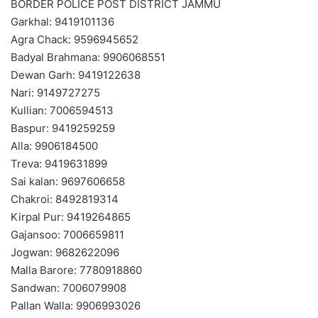
BORDER POLICE POST DISTRICT JAMMU
Garkhal: 9419101136
Agra Chack: 9596945652
Badyal Brahmana: 9906068551
Dewan Garh: 9419122638
Nari: 9149727275
Kullian: 7006594513
Baspur: 9419259259
Alla: 9906184500
Treva: 9419631899
Sai kalan: 9697606658
Chakroi: 8492819314
Kirpal Pur: 9419264865
Gajansoo: 7006659811
Jogwan: 9682622096
Malla Barore: 7780918860
Sandwan: 7006079908
Pallan Walla: 9906993026