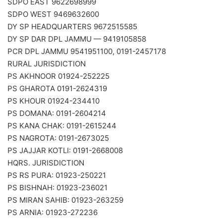
SDPO EAST 9622698999
SDPO WEST 9469632600
DY SP HEADQUARTERS 9672515585
DY SP DAR DPL JAMMU — 9419105858
PCR DPL JAMMU 9541951100, 0191-2457178
RURAL JURISDICTION
PS AKHNOOR 01924-252225
PS GHAROTA 0191-2624319
PS KHOUR 01924-234410
PS DOMANA: 0191-2604214
PS KANA CHAK: 0191-2615244
PS NAGROTA: 0191-2673025
PS JAJJAR KOTLI: 0191-2668008
HQRS. JURISDICTION
PS RS PURA: 01923-250221
PS BISHNAH: 01923-236021
PS MIRAN SAHIB: 01923-263259
PS ARNIA: 01923-272236