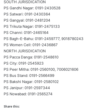
SOUTH JURISDICATION
PS Gandhi Nagar: 0191-2430528
PS Satwari: 0191-2430364
PS Gangyal: 0191-2481204
PS Trikuta Nagar: 0191-2475133
PS Channi: 0191-2465164
PS Bagh-E-Bahu: 0191-2459777, 9018780243
PS Women Cell: 0191-2436867
NORTH JURISDICATION
PS Pacca Danga: 0191-2548610
PS City: 0191-2545923
PS Peer Mitha: 0191-2560100, 7006021606
PS Bus Stand: 0191-2566499
PS Bakshi Nagar: 0191-2580102
PS Janipur: 0191-2597344
PS Nowabad: 0191-2565274
Share this: