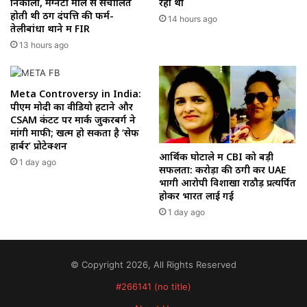
निकाला, मैग्नेटो मॉल से संचालित
रहा था
होती थी ठग दंपत्ति की फर्म-
14 hours ago
तेलीबांधा थाने में FIR
13 hours ago
Meta Controversy in India:
पीएम मोदी का वीडियो हटाने और
CSAM कंटेंट पर मार्क जुकरबर्ग ने
मांगी माफी; खत्म हो सकता है ‘सेफ
हार्बर’ प्रोटेक्शन
आर्थिक घोटाले में CBI को बड़ी
1 day ago
सफलता: करोड़ों की ठगी कर UAE
भागी आरोपी विशाखा राठौड़ प्रत्यर्पित
होकर भारत लाई गई
1 day ago
© Copyright 2026, All Rights Reserved
#266141 (no title)