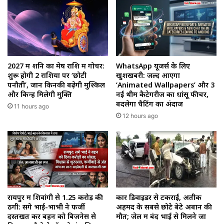
2027 में शनि का मेष राशि में गोचर:
WhatsApp यूजर्स के लिए
शुरू होगी 2 राशियों पर ‘छोटी
खुशखबरी: जल्द आएगा
पनौती’, जानें किनकी बढ़ेगी मुश्किलें
‘Animated Wallpapers’ और 3
और किन्हें मिलेगी मुक्ति
नई थीम कैटेगरीज का धांसू फीचर,
बदलेगा चैटिंग का अंदाज
11 hours ago
12 hours ago
रायपुर में शिवांगी से 1.25 करोड़ की
कार डिवाइडर से टकराई, अतीक
ठगी: सगे भाई-भाभी ने फर्जी
अहमद के सबसे छोटे बेटे अबान की
दस्तखत कर बहन को बिजनेस से
मौत; जेल में बंद भाई से मिलने जा