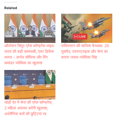
Related
ऑपरेशन सिंदूर प्रेस कॉन्फ्रेंस लाइव:
पाकिस्तान की साजिश बेनकाब: 26
भारत की बड़ी कामयाबी, एयर डिफेंस
घुसपैठ, एयरस्ट्राइक और सेना का
ध्वस्त – कर्नल सोफिया और विंग
करारा जवाब-व्योमिका सिंह
कमांडर व्योमिका का खुलासा
थोड़ी देर में सेना की प्रेस कॉन्फ्रेंस,
2 महिला अफसर करेंगी खुलासा;
अर्धसैनिक बलों की छुट्टियां रद्द