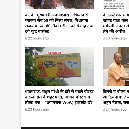
कटनी: मुख्यमंत्री जनविश्वास अभियान से
नीलकंठेश्वर धाम
स्वास्थ्य सेवाओं को मिला संबल, विधायक
कांवड़ यात्रा क
संजय पाठक 60 टीबी मरीजों को 6 माह तक
धर्मप्रेमी जनता
देंगे फूड बास्केट
लेने की अपील
22 hours ago
23 hours ago
प्रयागराज: राहुल गांधी के दौरे से पहले पोस्टर
दिल्ली में पीएम 
वार-कांग्रेस ने शहर पाटा, अज्ञात पोस्टरों में
आदित्यनाथ: 7 ल
तीखा तंज – “प्रयागराज WoW, झारखंड छी”
अहम बैठक, राजन
23 hours ago
24 hours ago