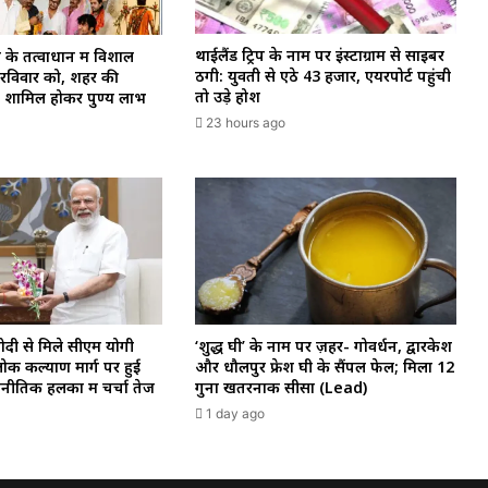
थाईलैंड ट्रिप के नाम पर इंस्टाग्राम से साइबर
 के तत्वाधान में विशाल
ठगी: युवती से ऐंठे ₹43 हजार, एयरपोर्ट पहुंची
ल रविवार को, शहर की
तो उड़े होश
 से शामिल होकर पुण्य लाभ
23 hours ago
‘शुद्ध घी’ के नाम पर ज़हर- गोवर्धन, द्वारकेश
मोदी से मिले सीएम योगी
और धौलपुर फ्रेश घी के सैंपल फेल; मिला 12
ोक कल्याण मार्ग पर हुई
गुना खतरनाक सीसा (Lead)
ीतिक हलकों में चर्चा तेज
1 day ago