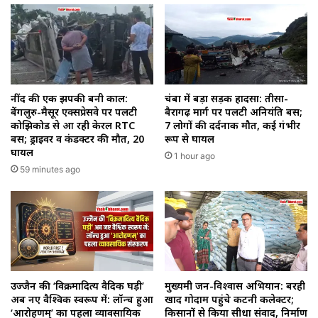
नींद की एक झपकी बनी काल:
चंबा में बड़ा सड़क हादसा: तीसा-
बेंगलुरु-मैसूर एक्सप्रेसवे पर पलटी
बैरागढ़ मार्ग पर पलटी अनियंत्रित बस;
कोझिकोड से आ रही केरल RTC
7 लोगों की दर्दनाक मौत, कई गंभीर
बस; ड्राइवर व कंडक्टर की मौत, 20
रूप से घायल
घायल
1 hour ago
59 minutes ago
उज्जैन की ‘विक्रमादित्य वैदिक घड़ी’
मुख्यमंत्री जन-विश्वास अभियान: बरही
अब नए वैश्विक स्वरूप में: लॉन्च हुआ
खाद गोदाम पहुंचे कटनी कलेक्टर;
‘आरोहणम्’ का पहला व्यावसायिक
किसानों से किया सीधा संवाद, निर्माण