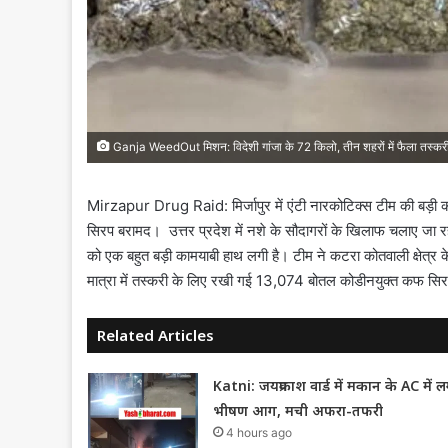
Ganja WeedOut मिशन: विदेशी गांजा के 72 किलो, तीन शहरों में फैला तस्करी
Mirzapur Drug Raid: मिर्जापुर में एंटी नारकोटिक्स टीम की बड़ी 
सिरप बरामद। उत्तर प्रदेश में नशे के सौदागरों के खिलाफ चलाए ज
को एक बहुत बड़ी कामयाबी हाथ लगी है। टीम ने कटरा कोतवाली क्षेत्र 
मात्रा में तस्करी के लिए रखी गई 13,074 बोतल कोडीनयुक्त कफ सिर
Related Articles
Katni: जयप्रकाश वार्ड में मकान के AC में ल
भीषण आग, मची अफरा-तफरी
4 hours ago