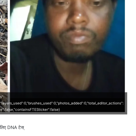
s":
0,"layers_used":0,"brushes_used":0,"photos_added":0,"total_editor_actions":
ave":false,"containsFTESticker":false}
े लिए DNA टेस्