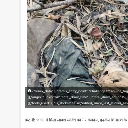
{"remix_data":[],"remix_entry_point":"challenges","source_tag
[],"origin":"unknown","total_draw_time":0,"total_draw_actions":
{},"tools_used":{},"is_sticker":false,"edited_since_last_sticker_s
कटनी: जंगल में मिला लापता व्यक्ति का नर कंकाल, हड़कंप शिनाख्त क