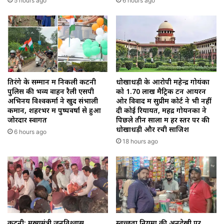
5 hours ago
6 hours ago
तिरंगे के सम्मान में निकली कटनी
धोखाधड़ी के आरोपी महेन्द्र गोयंका
पुलिस की भव्य वाहन रैली एसपी
को 1.70 लाख मैट्रिक टन आयरन
अभिनय विश्वकर्मा ने खुद संभाली
ओर विवाद में सुप्रीम कोर्ट ने भी नहीं
कमान, शहरभर में पुष्पवर्षा से हुआ
दी कोई रियायत, महेंद्र गोयनका ने
जोरदार स्वागत
पिछले तीन सालों में हर स्तर पर की
धोखाधड़ी और रची साजिश
6 hours ago
18 hours ago
कटनी: मुख्यमंत्री जनविश्वास
स्वच्छता नियमों की अनदेखी पर