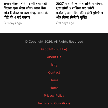
समान सैलरी होने पर भी क्यों नहीं
2027 में शनि का मेष राशि में गोचर:
मिलता एक जैसा लोन? जानें बैंक
शुरू होगी 2 राशियों पर ‘छोटी
लोन रिजेक्ट या कम मंजूर करने के
पनौती’, जानें किनकी बढ़ेगी मुश्किलें
पीछे के 4 बड़े कारण
और किन्हें मिलेगी मुक्ति
3 days ago
3 days ago
© Copyright 2026, All Rights Reserved
#266141 (no title)
About Us
Blog
Contact
Home
Home
Privacy Policy
Terms and Conditions