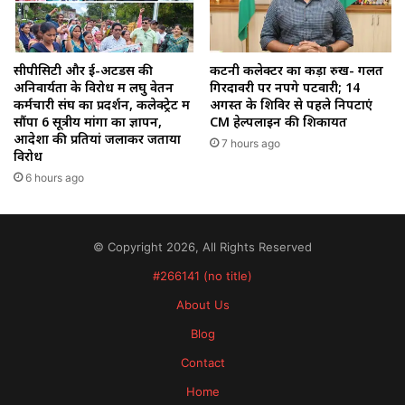
सीपीसिटी और ई-अटेंडेंस की
कटनी कलेक्टर का कड़ा रुख- गलत
अनिवार्यता के विरोध में लघु वेतन
गिरदावरी पर नपेंगे पटवारी; 14
कर्मचारी संघ का प्रदर्शन, कलेक्ट्रेट में
अगस्त के शिविर से पहले निपटाएं
सौंपा 6 सूत्रीय मांगों का ज्ञापन,
CM हेल्पलाइन की शिकायतें
आदेशों की प्रतियां जलाकर जताया
7 hours ago
विरोध
6 hours ago
© Copyright 2026, All Rights Reserved
#266141 (no title)
About Us
Blog
Contact
Home