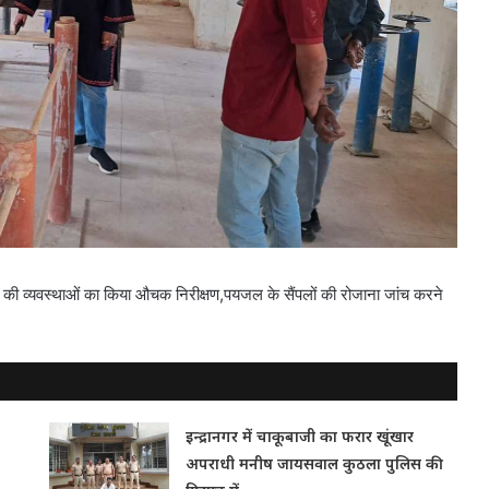
लैब की व्यवस्थाओं का किया औचक निरीक्षण,पयजल के सैंपलों की रोजाना जांच करने
इन्द्रानगर में चाकूबाजी का फरार खूंखार
अपराधी मनीष जायसवाल कुठला पुलिस की