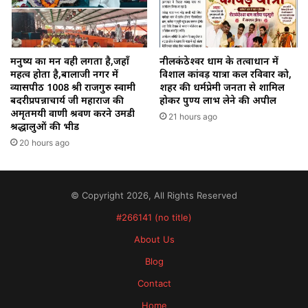
मनुष्य का मन वही लगता है,जहाँ
नीलकंठेश्वर धाम के तत्वाधान में
महत्व होता है,बालाजी नगर में
विशाल कांवड़ यात्रा कल रविवार को,
व्यासपीठ 1008 श्री राजगुरु स्वामी
शहर की धर्मप्रेमी जनता से शामिल
बदरीप्रपन्नाचार्य जी महाराज की
होकर पुण्य लाभ लेने की अपील
अमृतमयी वाणी श्रवण करने उमडी
21 hours ago
श्रद्धालुओं की भीड
20 hours ago
© Copyright 2026, All Rights Reserved
#266141 (no title)
About Us
Blog
Contact
Home