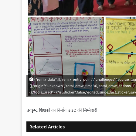
{"remix_data":[],"remix_entry_point":"challenges","source_tag
[],"origin":"unknown","total_draw_time":0,"total_draw_actions":
{},"tools_used":{},"is_sticker":false,"edited_since_last_sticker_s
उत्कृष्ट शिक्षकों का निर्माण डाइट की जिम्मेदारी
Related Articles