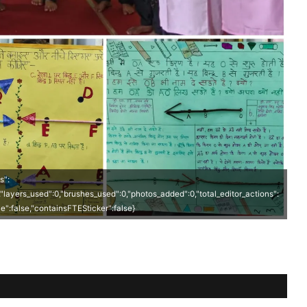
s":
0,"layers_used":0,"brushes_used":0,"photos_added":0,"total_editor_actions":
ave":false,"containsFTESticker":false}