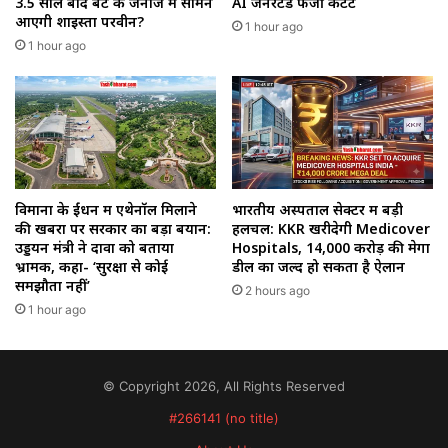
3.5 साल बाद बेटे के जनाजे में सामने
AI जेनरेटेड फर्जी कंटेंट
आएगी शाइस्ता परवीन?
1 hour ago
1 hour ago
विमानों के ईंधन में एथेनॉल मिलाने
भारतीय अस्पताल सेक्टर में बड़ी
की खबरों पर सरकार का बड़ा बयान:
हलचल: KKR खरीदेगी Medicover
उड्डयन मंत्री ने दावों को बताया
Hospitals, ₹14,000 करोड़ की मेगा
भ्रामक, कहा- ‘सुरक्षा से कोई
डील का जल्द हो सकता है ऐलान
समझौता नहीं’
2 hours ago
1 hour ago
© Copyright 2026, All Rights Reserved
#266141 (no title)