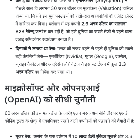
कमाई का रिकॉर्ड:
कर्सर की पैरेंट फर्म
‘एनीस्फीयर’ (Anysphere)
ने
पिछले साल ही लगभग 30 अरब डॉलर का मूल्यांकन (Valuation) हासिल
किया था, जिसने इन युवा फाउंडर्स को रातों-रात अरबपतियों की एलीट लिस्ट
में शामिल कर दिया। वर्तमान में यह कंपनी
2.6 अरब डॉलर का सालाना
B2B रेवेन्यू
जनरेट कर रही है, जो इसे दुनिया का सबसे तेजी से बढ़ने वाला
एआई सॉफ्टवेयर स्टार्टअप बनाता है।
दिग्गजों ने लगाया था पैसा:
मस्क की नजर पड़ने से पहले ही दुनिया की सबसे
बड़ी कंपनियों जैसे— एनवीडिया (Nvidia), गूगल (Google), एक्सेल,
थ्राइव कैपिटल और आंद्रेसेन होरोविट्ज ने इस स्टार्टअप में कुल
3.3
अरब डॉलर
का निवेश कर रखा था।
माइक्रोसॉफ्ट और ओपनएआई
(OpenAI) को सीधी चुनौती
60 अरब डॉलर की इस महा-डील के जरिए एलन मस्क अब सीधे तौर पर एआई
कोडिंग टूल्स के क्षेत्र में एकाधिकार रखने वाली कंपनियों को पछाड़ने की तैयारी में हैं:
यूजर बेस:
‘कर्सर’ के पास वर्तमान में
10 लाख डेली एक्टिव यूजर्स
और 3.6