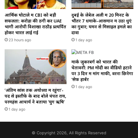
आर्थिक घोटाले में CBI को बड़ी
दुबई के जेबेल अली में 20 मिनट के
सफलता: करोड़ों की ठगी कर UAE
भीतर 7 धमाके-आसमान में उठा धुएं
भागी आरोपी विशाखा राठौड़ प्रत्यर्पित
का गुबार; यमन से मिसाइल हमले का
होकर भारत लाई गई
दावा
23 hours ago
1 day ago
मार्क जुकरबर्ग को भारत की
चेतावनी: PM मोदी का वीडियो हटाने
पर 3 दिन में मांगें माफी, वरना छिनेगा
‘सेफ हार्बर
1 day ago
‘अंतिम सांस तक अयोध्या में रहूंगा’-
पद से इस्तीफे के बाद बोले चंपत राय,
परमहंस आचार्य ने बताया ‘युग ऋषि’
1 day ago
© Copyright 2026, All Rights Reserved