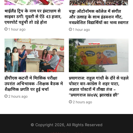
थाईलैंड ट्रिप के नाम पर इंस्टाग्राम से
चड्डा ऑटोनॉमस कॉलेज में संगीत
साइबर ठगी: युवती से ऐंठे ₹43 हजार,
और उत्साह के साथ इंडक्शन मीट,
एयरपोर्ट पहुंची तो उड़े होश
नवप्रवेशित विद्यार्थियों का भव्य स्वागत
1 hour ago
1 hour ago
डीपीएस कटनी मे त्रिमासिक परीक्षा
प्रयागराज: राहुल गांधी के दौरे से पहले
उपरांत अभिभावक -शिक्षक बैठक मे
पोस्टर वार-कांग्रेस ने शहर पाटा,
शैक्षणिक प्रगति पर हुई चर्चा
अज्ञात पोस्टरों में तीखा तंज –
“प्रयागराज WoW, झारखंड छी”
2 hours ago
2 hours ago
© Copyright 2026, All Rights Reserved