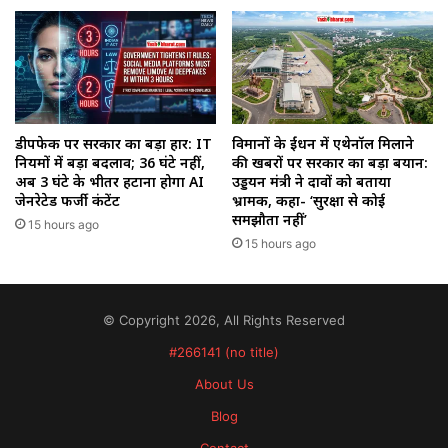
डीपफेक पर सरकार का बड़ा प्रहार: IT
विमानों के ईंधन में एथेनॉल मिलाने
नियमों में बड़ा बदलाव; 36 घंटे नहीं,
की खबरों पर सरकार का बड़ा बयान:
अब 3 घंटे के भीतर हटाना होगा AI
उड्डयन मंत्री ने दावों को बताया
जेनरेटेड फर्जी कंटेंट
भ्रामक, कहा- ‘सुरक्षा से कोई
समझौता नहीं’
15 hours ago
15 hours ago
© Copyright 2026, All Rights Reserved
#266141 (no title)
About Us
Blog