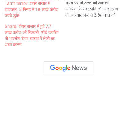
भारत पर भी असर की आशंका,
Tarrif terror: शेयर बाजार में
अमेरिका के राष्ट्रपति डोनाल्ड ट्रम्प
हाहाकार, 5 मिनट में 19 लाख करोड़
की एक बार फिर से टैरिफ नीति को
रुपये डूबे!
लेकर सख्त रुख सामने आया है
Share: शेयर बाजार में हुई 7.7
उन्होंने यूरोपीय संघ (EU) पर 50%
लाख करोड़ की रिकवरी, शॉर्ट कवरिंग
आयात शुल्क लगाने की धमकी दी है,
भी भारतीय शेयर बाजार में तेजी का
जिसका…
अहम कारण