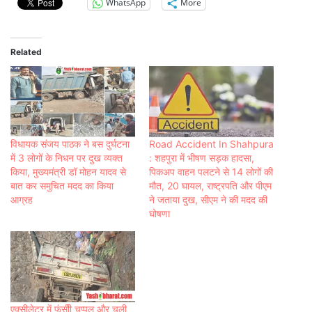
WhatsApp
More
Related
विधायक संजय पाठक ने बस दुर्घटना
Road Accident In Shahpura
में 3 लोगों के निधन पर दुख व्यक्त
: शहपुरा में भीषण सड़क हादसा,
किया, मुख्यमंत्री डॉ मोहन यादव से
पिकअप वाहन पलटने से 14 लोगों की
बात कर समुचित मदद का किया
मौत, 20 घायल, राष्‍ट्रपति और पीएम
आग्रह
ने जताया दुख, सीएम ने की मदद की
घोषणा
एक्सीलेटर में फंसीी चप्पल और चली