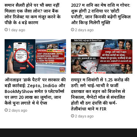
समान सैलरी होने पर भी क्यों नहीं
2027 में शनि का मेष राशि में गोचर:
मिलता एक जैसा लोन? जानें बैंक
शुरू होगी 2 राशियों पर ‘छोटी
लोन रिजेक्ट या कम मंजूर करने के
पनौती’, जानें किनकी बढ़ेगी मुश्किलें
पीछे के 4 बड़े कारण
और किन्हें मिलेगी मुक्ति
1 day ago
2 days ago
ऑनलाइन ‘डार्क पैटर्न’ पर सरकार की
रायपुर में शिवांगी से 1.25 करोड़ की
बड़ी कार्रवाई: Zepto, IndiGo और
ठगी: सगे भाई-भाभी ने फर्जी
BookMyShow समेत 9 प्लेटफॉर्म्स
दस्तखत कर बहन को बिजनेस से
पर लगा 20 लाख का जुर्माना, जानें
निकाला, मैग्नेटो मॉल से संचालित
कैसे चुना लगाते थे ये ऐप्स
होती थी ठग दंपत्ति की फर्म-
तेलीबांधा थाने में FIR
2 days ago
2 days ago