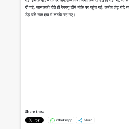
गई. इसके बाद मौके पर अफरा-तफरी जैसी स्थिति पैदा हो गई. स्टाफ स
दी गई. जानकारी होते ही रेस्क्यू टीमें मौके पर पहुंच गई. करीब डेढ़ घं
डेढ़ घंटे तक हवा में लटके रह गए।
Share this:
WhatsApp
More