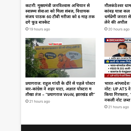
कटनी: मुख्यमंत्री जनविश्वास अभियान से
नीलकंठेश्वर धाम
स्वास्थ्य सेवाओं को मिला संबल, विधायक
कांवड़ यात्रा क
संजय पाठक 60 टीबी मरीजों को 6 माह तक
धर्मप्रेमी जनता
देंगे फूड बास्केट
लेने की अपील
19 hours ago
20 hours ago
प्रयागराज: राहुल गांधी के दौरे से पहले पोस्टर
भारत-बांग्लादेश
वार-कांग्रेस ने शहर पाटा, अज्ञात पोस्टरों में
नोट: UP ATS ने
तीखा तंज – “प्रयागराज WoW, झारखंड छी”
किया गिरफ्तार, 
नकली नोट ज़ब्त
21 hours ago
21 hours ago