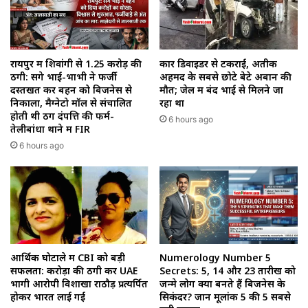
रायपुर में शिवांगी से 1.25 करोड़ की
कार डिवाइडर से टकराई, अतीक
ठगी: सगे भाई-भाभी ने फर्जी
अहमद के सबसे छोटे बेटे अबान की
दस्तखत कर बहन को बिजनेस से
मौत; जेल में बंद भाई से मिलने जा
निकाला, मैग्नेटो मॉल से संचालित
रहा था
होती थी ठग दंपत्ति की फर्म-
6 hours ago
तेलीबांधा थाने में FIR
6 hours ago
आर्थिक घोटाले में CBI को बड़ी
Numerology Number 5
सफलता: करोड़ों की ठगी कर UAE
Secrets: 5, 14 और 23 तारीख को
भागी आरोपी विशाखा राठौड़ प्रत्यर्पित
जन्मे लोग क्यों बनते हैं बिजनेस के
होकर भारत लाई गई
सिकंदर? जानें मूलांक 5 की 5 सबसे