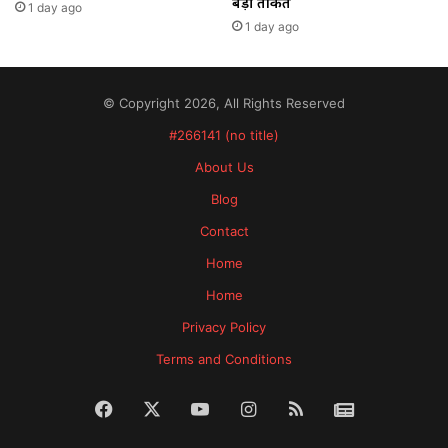
बड़ी ताकतें
1 day ago
1 day ago
© Copyright 2026, All Rights Reserved
#266141 (no title)
About Us
Blog
Contact
Home
Home
Privacy Policy
Terms and Conditions
Facebook
X
YouTube
Instagram
RSS
News