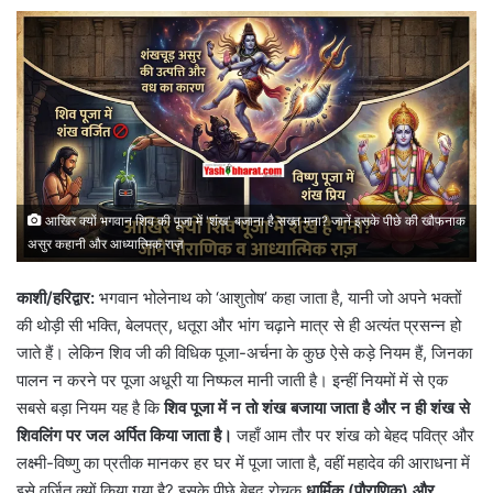
आखिर क्यों भगवान शिव की पूजा में 'शंख' बजाना है सख्त मना? जानें इसके पीछे की खौफनाक
असुर कहानी और आध्यात्मिक राज़
काशी/हरिद्वार:
भगवान भोलेनाथ को ‘आशुतोष’ कहा जाता है, यानी जो अपने भक्तों
की थोड़ी सी भक्ति, बेलपत्र, धतूरा और भांग चढ़ाने मात्र से ही अत्यंत प्रसन्न हो
जाते हैं। लेकिन शिव जी की विधिक पूजा-अर्चना के कुछ ऐसे कड़े नियम हैं, जिनका
पालन न करने पर पूजा अधूरी या निष्फल मानी जाती है। इन्हीं नियमों में से एक
सबसे बड़ा नियम यह है कि
शिव पूजा में न तो शंख बजाया जाता है और न ही शंख से
शिवलिंग पर जल अर्पित किया जाता है।
जहाँ आम तौर पर शंख को बेहद पवित्र और
लक्ष्मी-विष्णु का प्रतीक मानकर हर घर में पूजा जाता है, वहीं महादेव की आराधना में
इसे वर्जित क्यों किया गया है? इसके पीछे बेहद रोचक
धार्मिक (पौराणिक) और