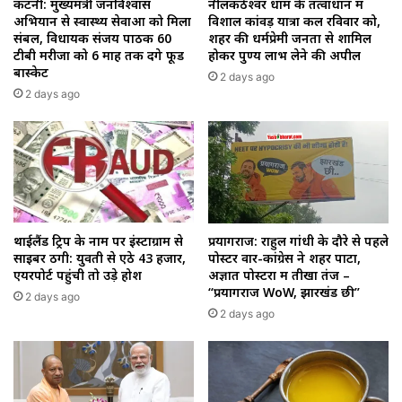
कटनी: मुख्यमंत्री जनविश्वास
नीलकंठेश्वर धाम के तत्वाधान में
अभियान से स्वास्थ्य सेवाओं को मिला
विशाल कांवड़ यात्रा कल रविवार को,
संबल, विधायक संजय पाठक 60
शहर की धर्मप्रेमी जनता से शामिल
टीबी मरीजों को 6 माह तक देंगे फूड
होकर पुण्य लाभ लेने की अपील
बास्केट
2 days ago
2 days ago
थाईलैंड ट्रिप के नाम पर इंस्टाग्राम से
प्रयागराज: राहुल गांधी के दौरे से पहले
साइबर ठगी: युवती से ऐंठे ₹43 हजार,
पोस्टर वार-कांग्रेस ने शहर पाटा,
एयरपोर्ट पहुंची तो उड़े होश
अज्ञात पोस्टरों में तीखा तंज –
“प्रयागराज WoW, झारखंड छी”
2 days ago
2 days ago