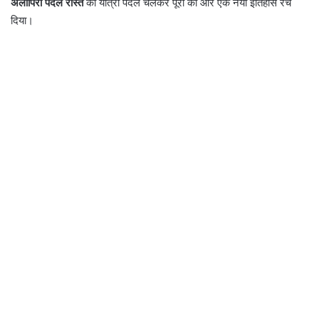
अलीपिरी पैदल रास्ते
की यात्रा पैदल चलकर पूरी की और एक नया इतिहास रच
दिया।