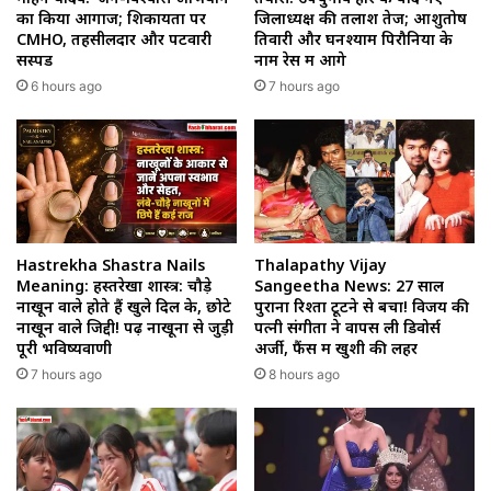
का किया आगाज; शिकायतों पर
जिलाध्यक्ष की तलाश तेज; आशुतोष
CMHO, तहसीलदार और पटवारी
तिवारी और घनश्याम पिरौनिया के
सस्पेंड
नाम रेस में आगे
6 hours ago
7 hours ago
Hastrekha Shastra Nails
Thalapathy Vijay
Meaning: हस्तरेखा शास्त्र: चौड़े
Sangeetha News: 27 साल
नाखून वाले होते हैं खुले दिल के, छोटे
पुराना रिश्ता टूटने से बचा! विजय की
नाखून वाले जिद्दी! पढ़ें नाखूनों से जुड़ी
पत्नी संगीता ने वापस ली डिवोर्स
पूरी भविष्यवाणी
अर्जी, फैंस में खुशी की लहर
7 hours ago
8 hours ago