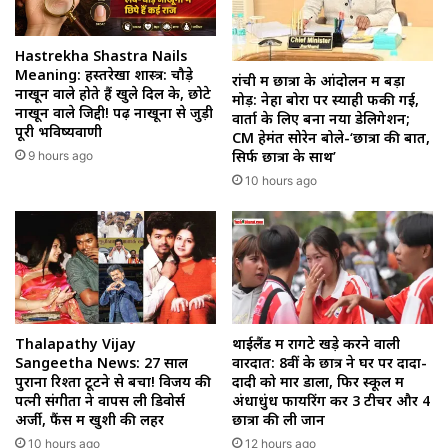
Hastrekha Shastra Nails
Meaning: हस्तरेखा शास्त्र: चौड़े
रांची में छात्रों के आंदोलन में बड़ा
नाखून वाले होते हैं खुले दिल के, छोटे
मोड़: नेहा बोरा पर स्याही फेंकी गई,
नाखून वाले जिद्दी! पढ़ें नाखूनों से जुड़ी
वार्ता के लिए बना नया डेलिगेशन;
पूरी भविष्यवाणी
CM हेमंत सोरेन बोले-‘छात्रों की बात,
सिर्फ छात्रों के साथ’
9 hours ago
10 hours ago
Thalapathy Vijay
थाईलैंड में रोंगटे खड़े करने वाली
Sangeetha News: 27 साल
वारदात: 8वीं के छात्र ने घर पर दादा-
पुराना रिश्ता टूटने से बचा! विजय की
दादी को मार डाला, फिर स्कूल में
पत्नी संगीता ने वापस ली डिवोर्स
अंधाधुंध फायरिंग कर 3 टीचर और 4
अर्जी, फैंस में खुशी की लहर
छात्रों की ली जान
10 hours ago
12 hours ago