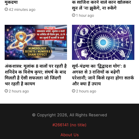
मुकदमा
की साजिश करने वाले कान खोलकर
सुन लें ‘ना झुकेंगे, ना रुकेंगे
42 minutes ago
1 hour ago
अंकशास्त्र: मूलांक 8 वालों पर रहती है
सूर्य-चंद्रमा का ‘द्विद्वादश योग’: 8
शनिदेव की विशेष कृपा; संघर्ष के बाद
अगस्त से 3 राशियों की बढ़ेगी
मिलती है ऐसी सफलता जो जिंदगी
परेशानी; जानें किसे रहना होगा सतर्क
भर रहती है कायम
और क्या हैं उपाय
2 hours ago
2 hours ago
© Copyright 2026, All Rights Reserved
#266141 (no title)
About Us