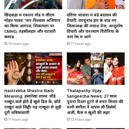
छिंदवाड़ा में एक्शन मोड में सीएम
दतिया भाजपा में बड़े बदलाव की
मोहन यादव: ‘जन-विश्वास अभियान’
तैयारी: उपचुनाव हार के बाद नए
का किया आगाज; शिकायतों पर
जिलाध्यक्ष की तलाश तेज; आशुतोष
CMHO, तहसीलदार और पटवारी
तिवारी और घनश्याम पिरौनिया के
सस्पेंड
नाम रेस में आगे
10 hours ago
11 hours ago
Hastrekha Shastra Nails
Thalapathy Vijay
Meaning: हस्तरेखा शास्त्र: चौड़े
Sangeetha News: 27 साल
नाखून वाले होते हैं खुले दिल के, छोटे
पुराना रिश्ता टूटने से बचा! विजय की
नाखून वाले जिद्दी! पढ़ें नाखूनों से जुड़ी
पत्नी संगीता ने वापस ली डिवोर्स
पूरी भविष्यवाणी
अर्जी, फैंस में खुशी की लहर
11 hours ago
12 hours ago