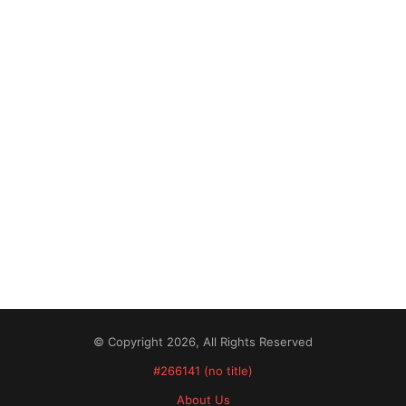
© Copyright 2026, All Rights Reserved
#266141 (no title)
About Us